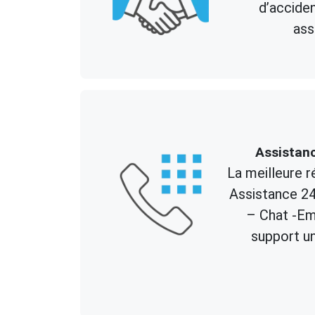
d’accide
ass
Assistan
La meilleure r
Assistance 2
– Chat -Ema
support un