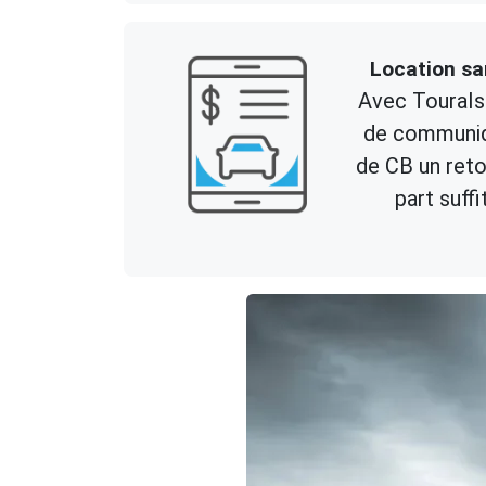
Location sa
Avec TouraIs
de communiq
de CB un reto
part suffi