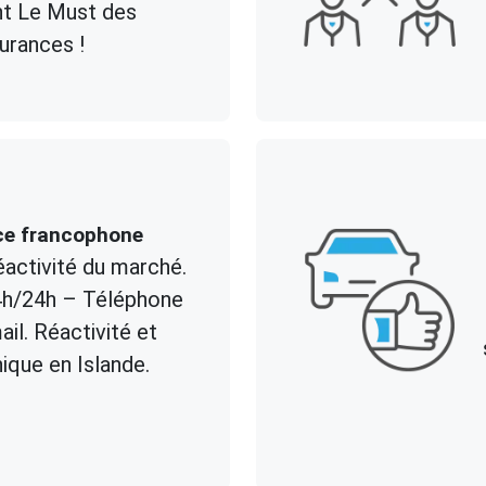
nt Le Must des
urances !
ce francophone
éactivité du marché.
4h/24h – Téléphone
il. Réactivité et
ique en Islande.